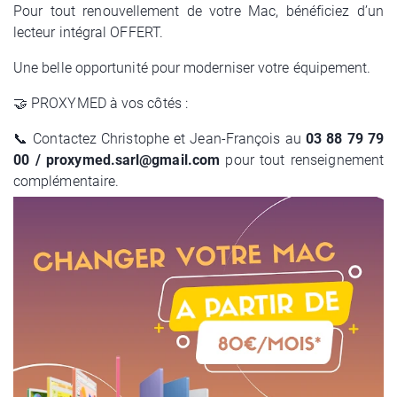
Pour tout renouvellement de votre Mac, bénéficiez d’un
lecteur intégral OFFERT.
Nos services
Une belle opportunité pour moderniser votre équipement.
Nos prestations
🤝 PROXYMED à vos côtés :
Nos contrats de télé-assistance et
📞 Contactez Christophe et Jean-François au
03 88 79 79
formations
00
/
proxymed.sarl@gmail.com
pour tout renseignement
complémentaire.
Nos solutions matérielles
Notre logiciel médical
Cybersécurité
03 88 79 79 00