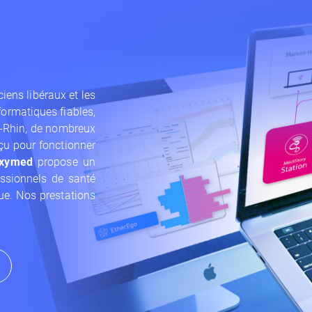
ens libéraux et les
formatiques fiables,
ut-Rhin, de nombreux
çu pour fonctionner
oxymed
propose un
ssionnels de santé
ue. Nos prestations