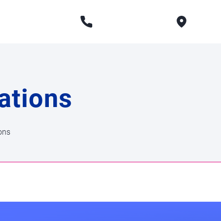
Dema
Story
Nos services
03 88 79 79 00
Itinéraire
ations
ons